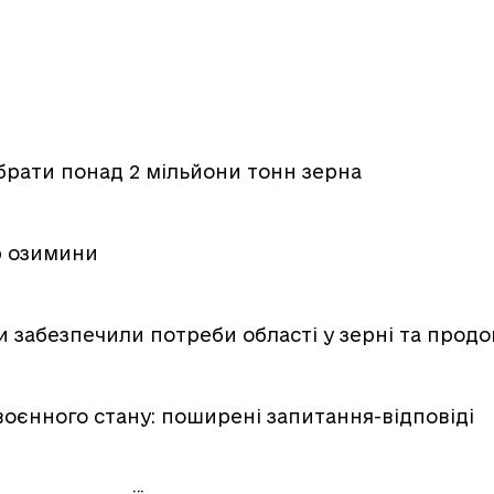
ібрати понад 2 мільйони тонн зерна
ір озимини
ни забезпечили потреби області у зерні та прод
воєнного стану: поширені запитання-відповіді