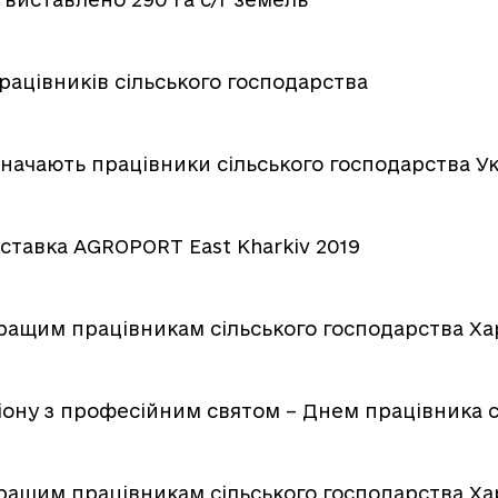
рацівників сільського господарства
значають працівники сільського господарства У
ставка AGROPORT East Kharkiv 2019
кращим працівникам сільського господарства Х
гіону з професійним святом – Днем працівника 
кращим працівникам сільського господарства Х