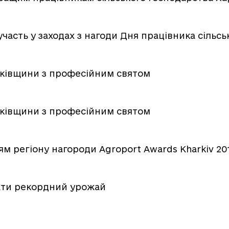
участь у заходах з нагоди Дня працівника сільс
рківщини з професійним святом
рківщини з професійним святом
м регіону нагороди Agroport Awards Kharkiv 20
рати рекордний урожай