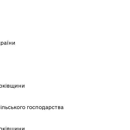
країни
арківщини
сільського господарства
арківщини