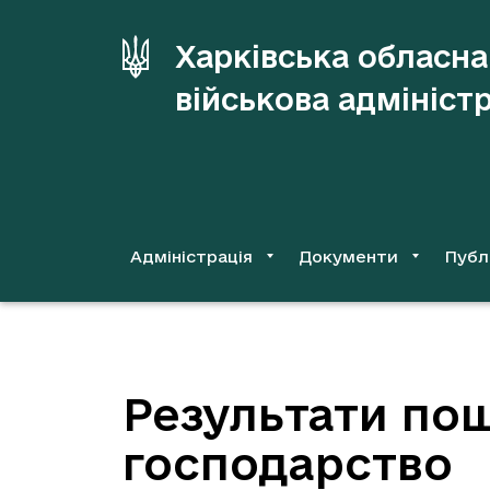
до
основного
Харківська обласна
вмісту
військова адмініст
Адміністрація
Документи
Публ
Результати пош
господарство