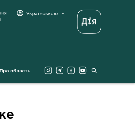
ння
Українською
і
Про область
ьке