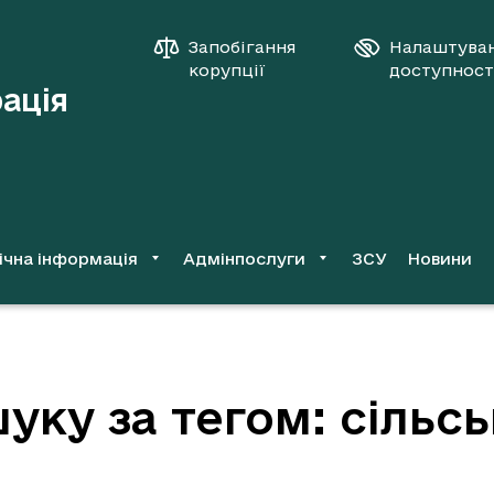
Запобігання
Налаштува
корупції
доступност
рація
ічна інформація
Адмінпослуги
ЗСУ
Новини
уку за тегом: сільс