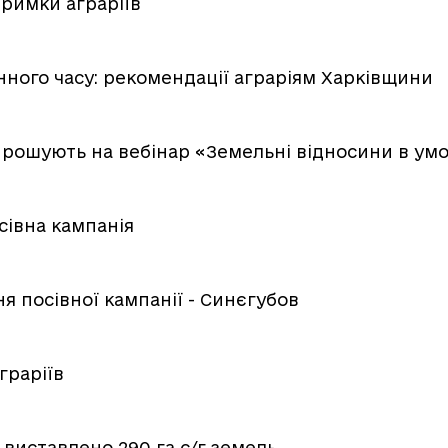
римки аграріїв
нного часу: рекомендації аграріям Харківщини
апрошують на вебінар «Земельні відносини в ум
сівна кампанія
я посівної кампанії - Синєгубов
граріїв
 виставлено 290 га с/г земель