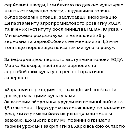
серйозної шкоди, і ми бачимо по деяких культурах
навіть стимуляцію росту, - відзначила голова
облдержадміністрації, заслухавши інформацію
Департаменту агропромислового розвитку ХОДА
та вчених Інституту рослинництва ім. В.Я. Юр’єва. -
Ми можемо розраховувати на валовий збір
зернових та зернобобових не менший за 4,5 млн
тонн, що перевищує показник минулого року».
За інформацією першого заступника голови ХОДА
Марка Беккера, посів ярих зернових та
зернобобових культур в регіоні практично
завершено.
«Зараз ми переходимо до заходів, які пов’язані з
доглядом за цими культурами.
За валовим збором кукурудзи ми повинні вийти на
1,5 млн тонн. Щодо урожаю соняшнику, то минулого
року ми отримали його на рівні 1,4 млн тонн. Я
вважаю, що цього року ми повинні отримати
гарний урожай і закріпити за Харківською областю