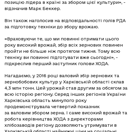
позицію лідера в країні за збором цієї культури», -
відзначив Марк Беккер.
Він також наголосив на відповідальності голів РДА
за підготовку техніки до збору врожаю.
«Враховуючи те, що ми повинні отримати цього
року високий врожай, збір всіх зернових повинен
пройти не більше ніж протягом тижня. Тому всю
техніку ви повинні підготувати вже сьогодні», -
підкреслив перший заступник голови ХОДА.
Нагадаємо, у 2016 році валовий збір зернових та
зернобобових культур у Харківській області склав
4,3 млн тонн. Цей урожай став другим за обсягом за
всю історію регіону. Серед інших регіонів України
Харківська область минулого року
продемонструвала четвертий показник
за валовим збором зерна. І саме високий врожай та
робота керівництва ХОДА з директорами
хлібозаводів регіону дозволяють утримувати в
Харківській області найнижчі ціни на соціальні