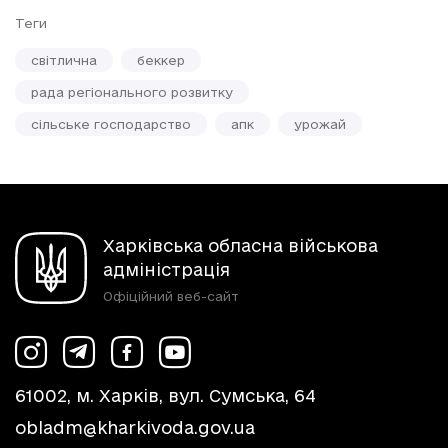
Теги
світлична
беккер
рада регіонального розвитку
сільське господарство
апк
урожай
Харківська обласна військова
адміністрація
Офіційний веб-сайт
61002, м. Харків, вул. Сумська, 64
obladm@kharkivoda.gov.ua