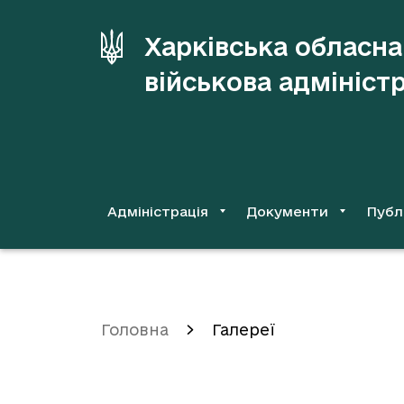
до
основного
Харківська обласна
вмісту
військова адмініст
Адміністрація
Документи
Публ
Головна
Галереї