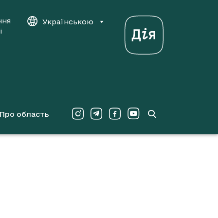
ння
Українською
і
Про область