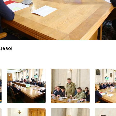
цевої