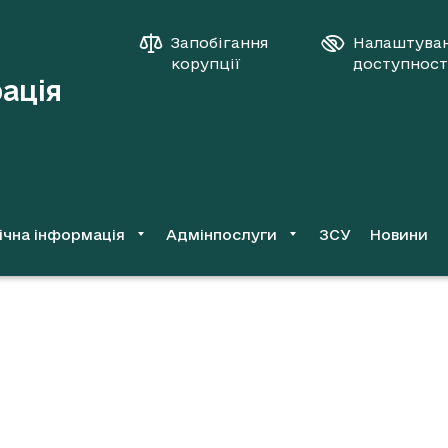
Запобігання
Налаштува
корупції
доступност
рація
ічна інформація
Адмінпослуги
ЗСУ
Новини