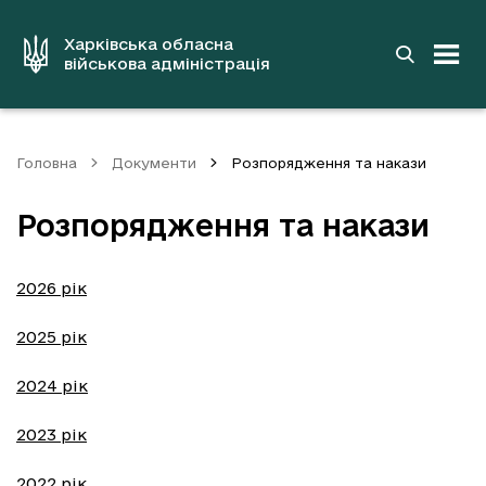
до
основного
вмісту
Харківська обласна
військова адміністрація
Головна
Документи
Розпорядження та накази
Розпорядження та накази
2026 рік
2025 рік
2024 рік
2023 рік
2022 рік