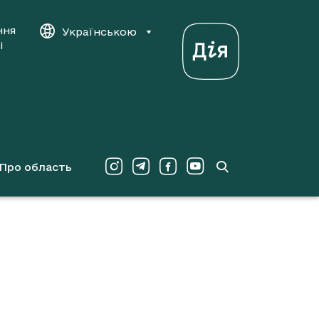
ння
Українською
і
Про область