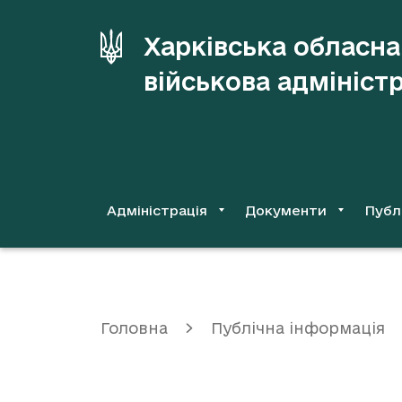
до
основного
Харківська обласна
вмісту
військова адмініст
Адміністрація
Документи
Публ
Головна
Публічна інформація