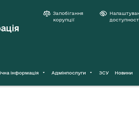
Запобігання
Налаштува
корупції
доступност
рація
ічна інформація
Адмінпослуги
ЗСУ
Новини