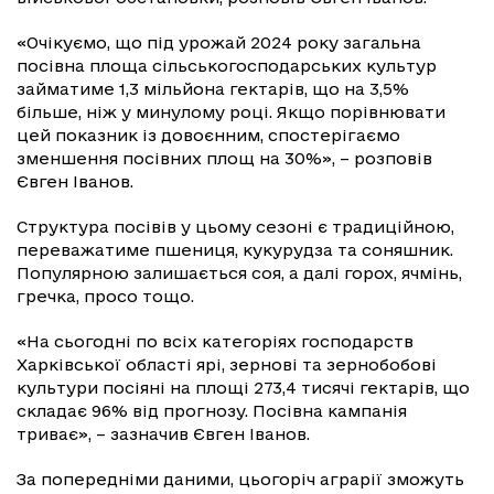
«Очікуємо, що під урожай 2024 року загальна
посівна площа сільськогосподарських культур
займатиме 1,3 мільйона гектарів, що на 3,5%
більше, ніж у минулому році. Якщо порівнювати
цей показник із довоєнним, спостерігаємо
зменшення посівних площ на 30%», – розповів
Євген Іванов.
Структура посівів у цьому сезоні є традиційною,
переважатиме пшениця, кукурудза та соняшник.
Популярною залишається соя, а далі горох, ячмінь,
гречка, просо тощо.
«На сьогодні по всіх категоріях господарств
Харківської області ярі, зернові та зернобобові
культури посіяні на площі 273,4 тисячі гектарів, що
складає 96% від прогнозу. Посівна кампанія
триває», – зазначив Євген Іванов.
За попередніми даними, цьогоріч аграрії зможуть