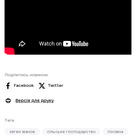
Поділитись новиною:
Facebook
Twitter
Версія для друку
Теги
євген іванов
сільське господарство
посівна