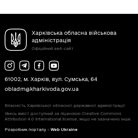
Харківська обласна військова
адміністрація
Офіційний веб-сайт
61002, м. Харків, вул. Сумська, 64
obladm@kharkivoda.gov.ua
Власність Харківської обласної державної адміністрації
Увесь вміст доступний за ліцензією Creative Commons
Attribution 4.0 International license, якщо не зазначено інше.
Розробник порталу -
Web Ukraine