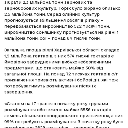
зібрати 2,3 мільйона тонн зернових та
зернобобових культур. Торік було зібрано близько
2,5 мільйона тонн. Серед олійних культур
прогнозується збільшення обсягів ріпаку –
передбачається виробництво 57,2 тисячі тонн.
Виробництво соняшнику прогнозується на рівні 1
мільйона тонн, сої – понад 64 тисячі тонн.
Загальна площа ріллі Харківської області складає
1,9 мільйона гектарів, з них 574 тисячі гектарів є
ймовірно забрудненими вибухонебезпечними
предметами, що становить майже 30% від
загальної площі. На понад 72 тисячах гектарів с/г
призначення тривають активні бойові дії, які теж
потребуватимуть розмінування після їх
завершення.
«Станом на 17 травня з початку року групами
розмінування обстежено майже 5536 гектарів
земель сільськогосподарського призначення, з них
99% потребують розмінування. З початку року було
розміновано 2629 гектарів», – розповів Євген