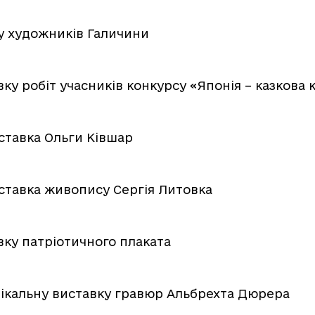
у художників Галичини
у робіт учасників конкурсу «Японія – казкова 
ставка Ольги Ківшар
ставка живопису Сергія Литовка
ку патріотичного плаката
ікальну виставку гравюр Альбрехта Дюрера