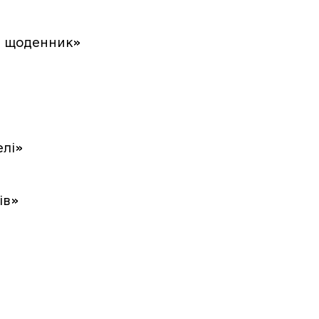
й щоденник»
елі»
ів»