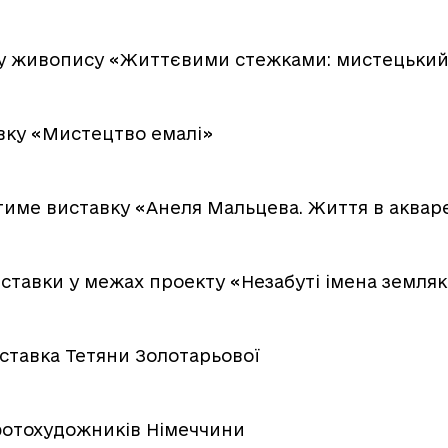
ку живопису «Життєвими стежками: мистецьки
вку «Мистецтво емалі»
тиме виставку «Анеля Мальцева. Життя в аквар
ставки у межах проекту «Незабуті імена земляк
ставка Тетяни Золотарьової
 фотохудожників Німеччини