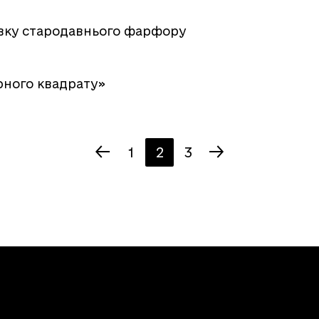
вку стародавнього фарфору
рного квадрату»
1
2
3