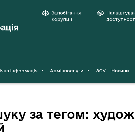
Запобігання
Налаштува
корупції
доступност
рація
ічна інформація
Адмінпослуги
ЗСУ
Новини
уку за тегом: худож
й