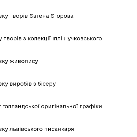
ку творів Євгена Єгорова
творів з колекції Іллі Лучковського
вку живопису
ку виробів з бісеру
 голландської оригінальної графіки
ку львівського писанкаря