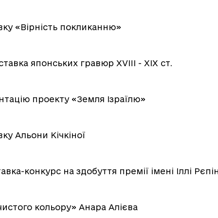
вку «Вірність покликанню»
авка японських гравюр XVIII - XIX ст.
нтацію проекту «Земля Ізраїлю»
ку Альони Кічкіної
вка-конкурс на здобуття премії імені Іллі Рєпі
истого кольору» Анара Алієва