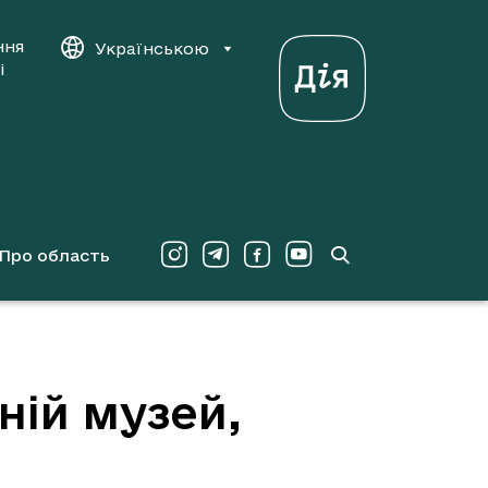
ння
Українською
і
Про область
ній музей,