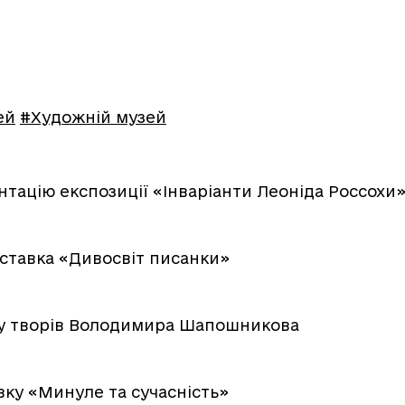
ей
#Художній музей
тацію експозиції «Інваріанти Леоніда Россохи
ставка «Дивосвіт писанки»
ку творів Володимира Шапошникова
ку «Минуле та сучасність»