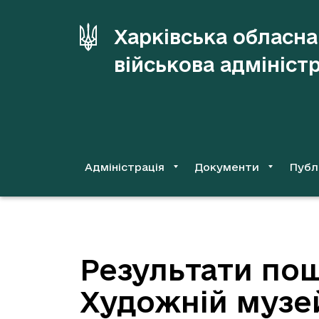
до
основного
Харківська обласна
вмісту
військова адмініст
Адміністрація
Документи
Публ
Результати пош
Художній музе