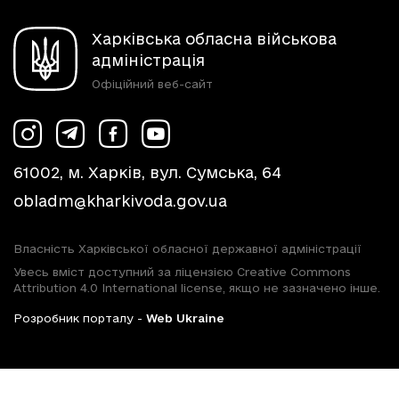
Харківська обласна військова
адміністрація
Офіційний веб-сайт
61002, м. Харків, вул. Сумська, 64
obladm@kharkivoda.gov.ua
Власність Харківської обласної державної адміністрації
Увесь вміст доступний за ліцензією Creative Commons
Attribution 4.0 International license, якщо не зазначено інше.
Розробник порталу -
Web Ukraine