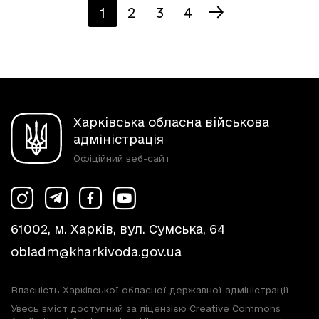
1
2
3
4
Харківська обласна військова
адміністрація
Офіційний веб-сайт
61002, м. Харків, вул. Сумська, 64
obladm@kharkivoda.gov.ua
Власність Харківської обласної державної адміністрації
Увесь вміст доступний за ліцензією Creative Commons