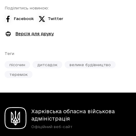
Поділитись новиною:
Facebook
Twitter
Версія для друку
Теги
пісочин
дитсадок
велике будівництво
теремок
Харківська обласна військова
адміністрація
Офіційний веб-сайт