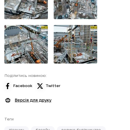
Поділитись новиною:
Facebook
Twitter
Версія для друку
Теги
пісочин
басейн
велике будівництво