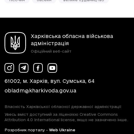
Харківська обласна військова
адміністрація
Офіційний веб-сайт
61002, м. Харків, вул. Сумська, 64
obladm@kharkivoda.gov.ua
Власність Харківської обласної державної адміністрації
Увесь вміст доступний за ліцензією Creative Commons
Attribution 4.0 International license, якщо не зазначено інше.
Розробник порталу -
Web Ukraine