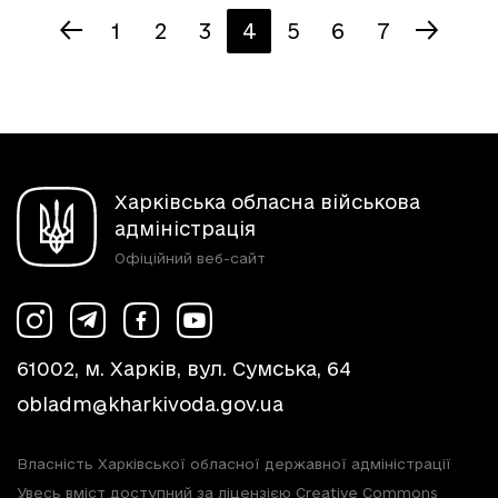
1
2
3
4
5
6
7
Харківська обласна військова
адміністрація
Офіційний веб-сайт
61002, м. Харків, вул. Сумська, 64
obladm@kharkivoda.gov.ua
Власність Харківської обласної державної адміністрації
Увесь вміст доступний за ліцензією Creative Commons