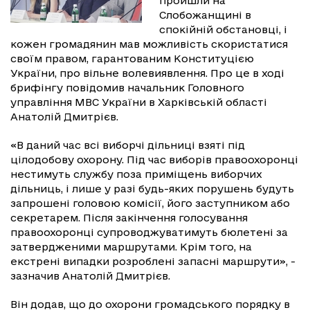
пройшли на
Слобожанщині в
спокійній обстановці, і
кожен громадянин мав можливість скористатися
своїм правом, гарантованим Конституцією
України, про вільне волевиявлення. Про це в ході
брифінгу повідомив начальник Головного
управління МВС України в Харківській області
Анатолій Дмитрієв.
«В даний час всі виборчі дільниці взяті під
цілодобову охорону. Під час виборів правоохоронці
нестимуть службу поза приміщень виборчих
дільниць, і лише у разі будь-яких порушень будуть
запрошені головою комісії, його заступником або
секретарем. Після закінчення голосування
правоохоронці супроводжуватимуть бюлетені за
затвердженими маршрутами. Крім того, на
екстрені випадки розроблені запасні маршрути», -
зазначив Анатолій Дмитрієв.
Він додав, що до охорони громадського порядку в