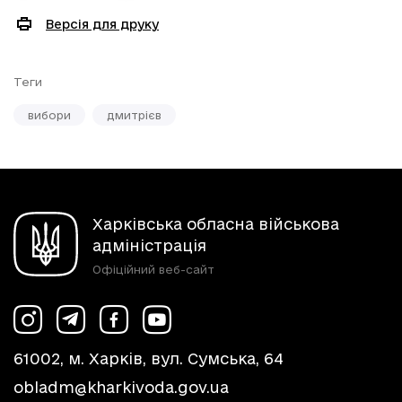
Версія для друку
Теги
вибори
дмитрієв
Харківська обласна військова
адміністрація
Офіційний веб-сайт
61002, м. Харків, вул. Сумська, 64
obladm@kharkivoda.gov.ua