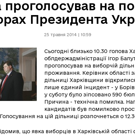
а проголосував на п
орах Президента Укр
25 травня 2014 | 10:59
Сьогодні близько 10.30 голова Х
облдержадміністрації Ігор Балу
проголосував на виборчій дільн
проживання. Керівник області з
дільниці Харківщини відкрилися
лише єдиний інцидент - у Борі
у суботу було зіпсовано 590 бюл
Причина - технічна помилка. На
кандидатів був помилково про
Голосування на цій дільниці розпочнеться о 12.3
ідомив, що явка виборців в Харківській області 