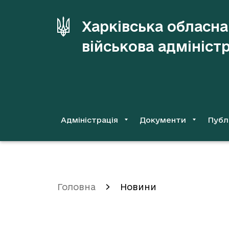
до
основного
Харківська обласна
вмісту
військова адмініст
Адміністрація
Документи
Публ
Головна
Новини