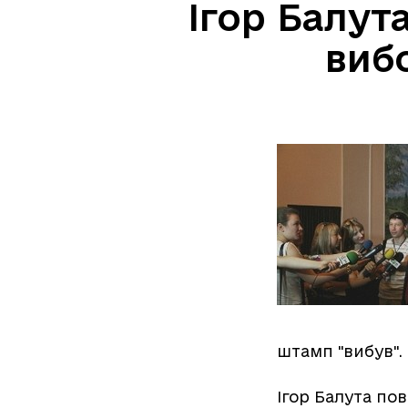
Ігор Балут
виб
штамп "вибув". 
Ігор Балута пов