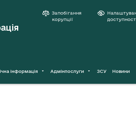
Запобігання
Налаштува
корупції
доступност
рація
ічна інформація
Адмінпослуги
ЗСУ
Новини