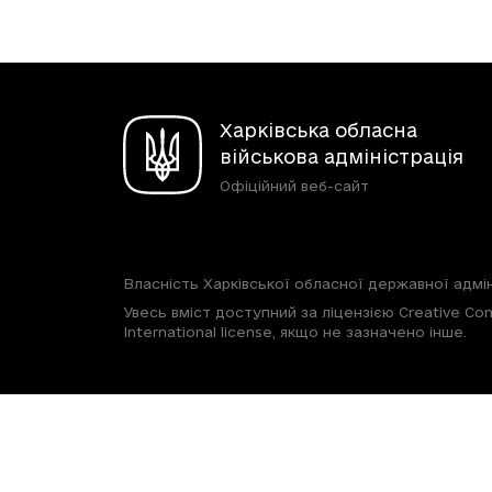
Харківська обласна
військова адміністрація
Офіційний веб-сайт
Власність Харківської обласної державної адмін
Увесь вміст доступний за ліцензією Creative Com
International license, якщо не зазначено інше.