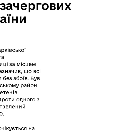
озачергових
аїни
арківської
та
иці за місцем
азначив, що всі
 без збоїв. Був
вському районі
етенів.
проти одного з
ставлений
0.
очікується на