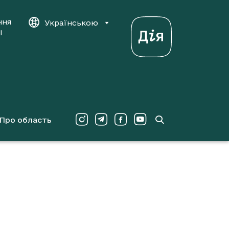
ння
Українською
і
Про область