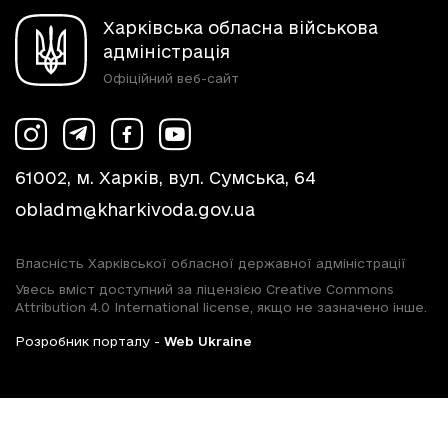
Харківська обласна військова
адміністрація
Офіційний веб-сайт
61002, м. Харків, вул. Сумська, 64
obladm@kharkivoda.gov.ua
Власність Харківської обласної державної адміністрації
Увесь вміст доступний за ліцензією Creative Commons
Attribution 4.0 International license, якщо не зазначено інше.
Розробник порталу -
Web Ukraine