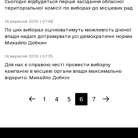
Сьогодні відбудеться перше засідання обласної
територіальної комісії по виборах до місцевих рад
14 вересня 2010 | 07:48
По цих виборах оцінюватимуть можливість діючої
влади надалі дотримувати усі демократичні норми.
Михайло Добкин
14 вересня 2010 | 07:35
Для нас є справою честі провести виборчу
кампанію в місцеві органи влади максимально
відкрито. Михайло Добкін
1
4
5
6
7