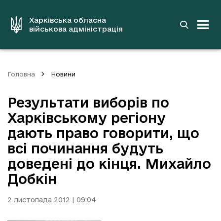
до
основного
вмісту
Харківська обласна
військова адміністрація
Головна
Новини
Результати виборів по
Харківському регіону
дають право говорити, що
всі починання будуть
доведені до кінця. Михайло
Добкін
2 листопада 2012 | 09:04