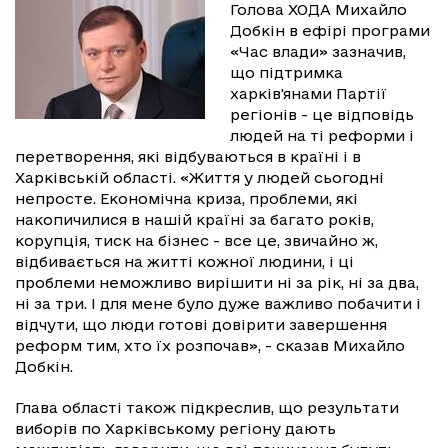
Голова ХОДА Михайло
Добкін в ефірі програми
«Час влади» зазначив,
що підтримка
харків'янами Партії
регіонів - це відповідь
людей на ті реформи і
перетворення, які відбуваються в країні і в
Харківській області. «Життя у людей сьогодні
непросте. Економічна криза, проблеми, які
накопичилися в нашій країні за багато років,
корупція, тиск на бізнес - все це, звичайно ж,
відбивається на житті кожної людини, і ці
проблеми неможливо вирішити ні за рік, ні за два,
ні за три. І для мене було дуже важливо побачити і
відчути, що люди готові довірити завершення
реформ тим, хто їх розпочав», - сказав Михайло
Добкін.
Глава області також підкреслив, що результати
виборів по Харківському регіону дають