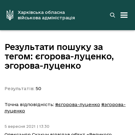
до
основного
вмісту
Харківська обласна
військова адміністрація
Результати пошуку за
тегом: єгорова-луценко,
эгорова-луценко
Результатів:
50
Точна відповідність:
#єгорова-луценко
#эгорова-
луценко
5 вересня 2021 | 13:30
Олександр Скакун відвідав об’єкт «Великого