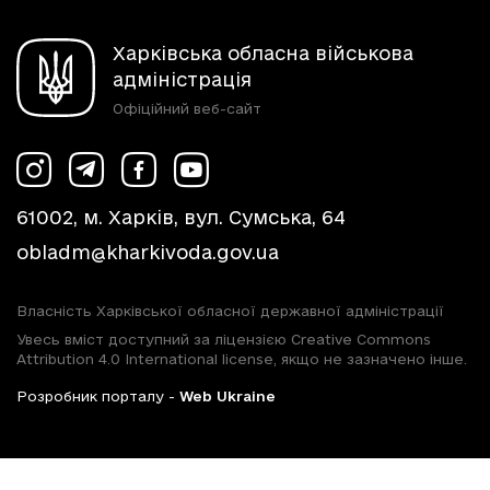
Харківська обласна військова
адміністрація
Офіційний веб-сайт
61002, м. Харків, вул. Сумська, 64
obladm@kharkivoda.gov.ua
Власність Харківської обласної державної адміністрації
Увесь вміст доступний за ліцензією Creative Commons
Attribution 4.0 International license, якщо не зазначено інше.
Розробник порталу -
Web Ukraine