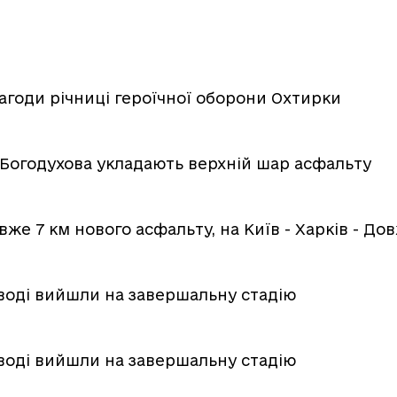
нагоди річниці героїчної оборони Охтирки
і Богодухова укладають верхній шар асфальту
вже 7 км нового асфальту, на Київ - Харків - Дов
воді вийшли на завершальну стадію
воді вийшли на завершальну стадію