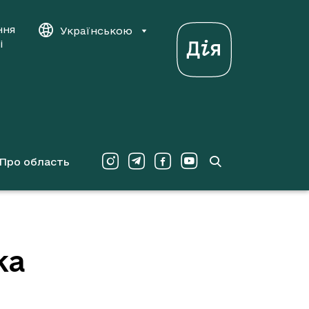
ння
Українською
і
Про область
ка