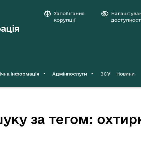
Запобігання
Налаштува
корупції
доступност
рація
ічна інформація
Адмінпослуги
ЗСУ
Новини
уку за тегом: охтир