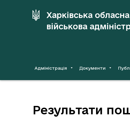
до
основного
Харківська обласна
вмісту
військова адмініст
Адміністрація
Документи
Публ
Результати пош