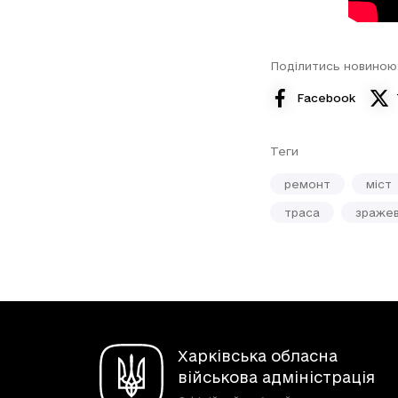
Поділитись новиною
Facebook
Теги
ремонт
міст
траса
зраже
Харківська обласна
військова адміністрація