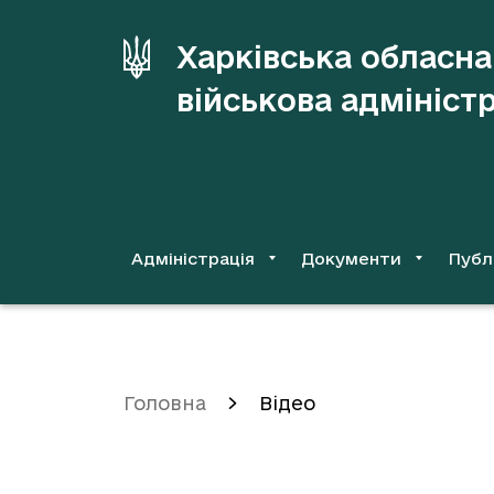
до
основного
Харківська обласна
вмісту
військова адмініст
Адміністрація
Документи
Публ
Головна
Відео