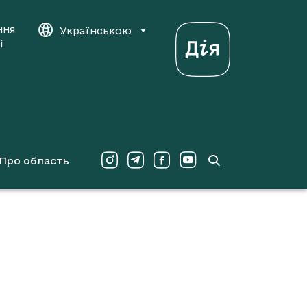
ння
Українською
і
Про область