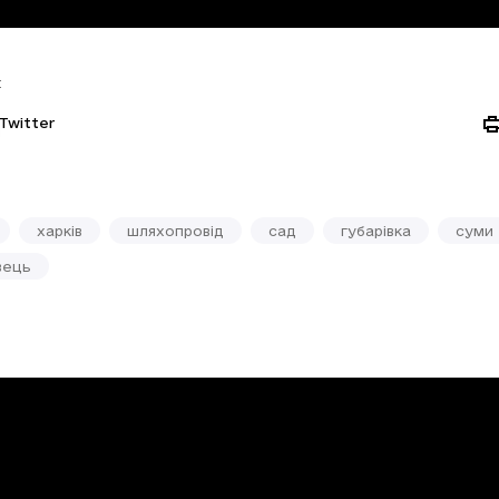
:
Twitter
харків
шляхопровід
сад
губарівка
суми
вець