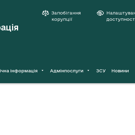
Запобігання
Налаштува
корупції
доступност
рація
ічна інформація
Адмінпослуги
ЗСУ
Новини