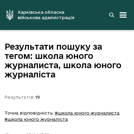
до
основного
вмісту
Харківська обласна
військова адміністрація
Результати пошуку за
тегом: школа юного
журналиста, школа юного
журналіста
Результатів:
19
Точна відповідність:
#школа юного журналиста
#школа юного журналіста