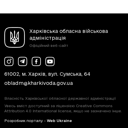
Харківська обласна військова
адміністрація
Офіційний веб-сайт
61002, м. Харків, вул. Сумська, 64
obladm@kharkivoda.gov.ua
Власність Харківської обласної державної адміністрації
Увесь вміст доступний за ліцензією Creative Commons
Attribution 4.0 International license, якщо не зазначено інше.
Розробник порталу -
Web Ukraine