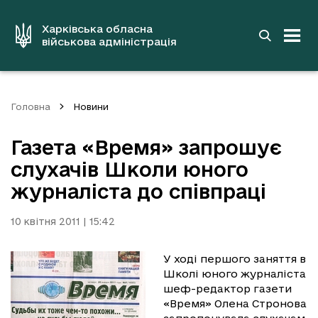
до
основного
вмісту
Харківська обласна
військова адміністрація
Головна
Новини
Газета «Время» запрошує
слухачів Школи юного
журналіста до співпраці
10 квітня 2011 | 15:42
У ході першого заняття в
Школі юного журналіста
шеф-редактор газети
«Время» Олена Стронова