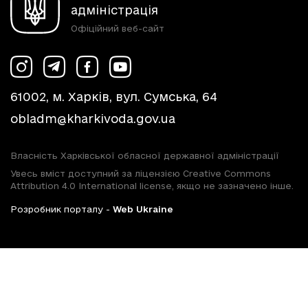
адміністрація
Офіційний веб-сайт
61002, м. Харків, вул. Сумська, 64
obladm@kharkivoda.gov.ua
Власність Харківської обласної державної адміністрації
Увесь вміст доступний за ліцензією Creative Commons
Attribution 4.0 International license, якщо не зазначено інше.
Розробник порталу -
Web Ukraine