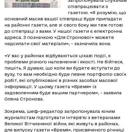
запропонувала слухачам
співпрацювати з
газетою. «Я розумію, що
основний масив вашої співпраці буде припадати
на районні газети, але зі свого боку ми теж готові
до співпраці з вами. У нашої газети є електронна
адреса. З позначкою «Для Стронової» можете
надсилати свої матеріали», - зазначила вона.
«У вас у районах відбуваються цікаві події, є
проблеми різного наповнення і якості. Не бійтеся,
пишіть. Я думаю, що коли ви будете вступати до
вузу, то вам необхідно буде певне портфоліо своїх
робіт, які опубліковані в різних засобах масової
інформації. У цьому газета «Время» із
задоволенням буде вашим партнером», - заявила
Олена Стронова.
Зокрема, шеф-редактор запропонувала юним
журналістам підготувати інтерв'ю з ветеранами
Великої Вітчизняної війни, які живуть в районах,
для випуску газети «Время», присвяченого річниці