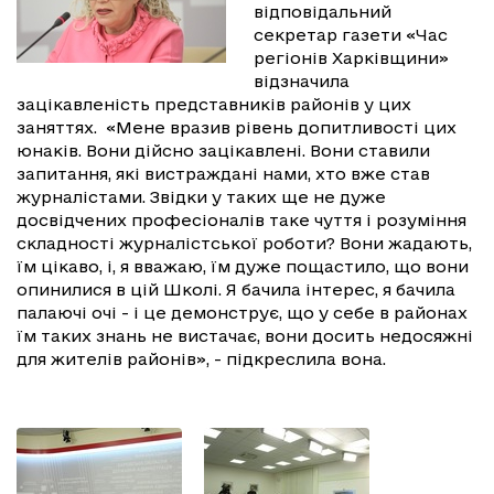
відповідальний
секретар газети «Час
регіонів Харківщини»
відзначила
зацікавленість представників районів у цих
заняттях. «Мене вразив рівень допитливості цих
юнаків. Вони дійсно зацікавлені. Вони ставили
запитання, які вистраждані нами, хто вже став
журналістами. Звідки у таких ще не дуже
досвідчених професіоналів таке чуття і розуміння
складності журналістської роботи? Вони жадають,
їм цікаво, і, я вважаю, їм дуже пощастило, що вони
опинилися в цій Школі. Я бачила інтерес, я бачила
палаючі очі - і це демонструє, що у себе в районах
їм таких знань не вистачає, вони досить недосяжні
для жителів районів», - підкреслила вона.