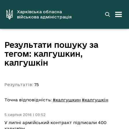
до
основного
вмісту
Харківська обласна
військова адміністрація
Результати пошуку за
тегом: калгушкин,
калгушкін
Результатів:
75
Точна відповідність:
#калгушкин
#калгушкін
5 серпня 2016 | 09:52
У липні армійський контракт підписали 400
харків’ян