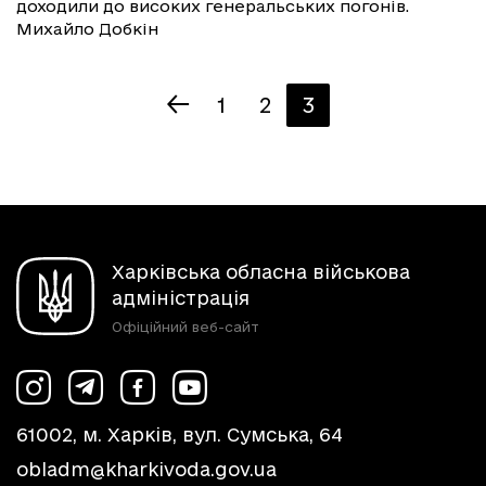
доходили до високих генеральських погонів.
Михайло Добкін
1
2
3
Харківська обласна військова
адміністрація
Офіційний веб-сайт
61002, м. Харків, вул. Сумська, 64
obladm@kharkivoda.gov.ua