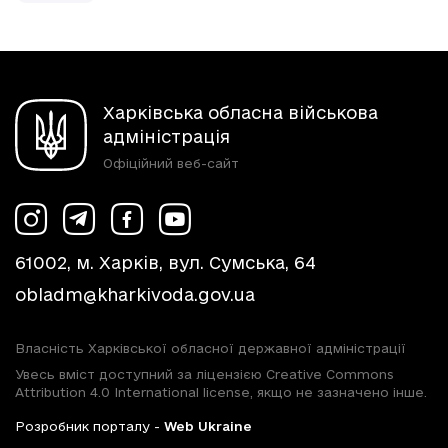
Харківська обласна військова
адміністрація
Офіційний веб-сайт
61002, м. Харків, вул. Сумська, 64
obladm@kharkivoda.gov.ua
Власність Харківської обласної державної адміністрації
Увесь вміст доступний за ліцензією Creative Commons
Attribution 4.0 International license, якщо не зазначено інше.
Розробник порталу -
Web Ukraine