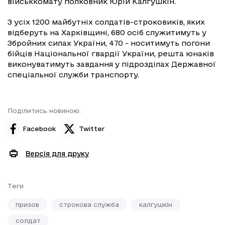
військкомату полковник Юрій Калгушкін.
З усіх 1200 майбутніх солдатів-строковиків, яких
відберуть на Харківщині, 680 осіб служитимуть у
Збройних силах України, 470 - носитимуть погони
бійців Національної гвардії України, решта юнаків
виконуватимуть завдання у підрозділах Державної
спеціальної служби транспорту.
Поділитись новиною:
Facebook
Twitter
Версія для друку
Теги
призов
строкова служба
калгушкін
солдат