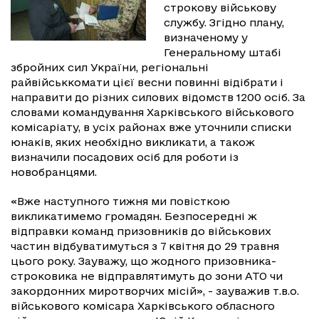
строкову військову
службу. Згідно плану,
визначеному у
Генеральному штабі
збройних сил України, регіональні
райвійськкомати цієї весни повинні відібрати і
направити до різних силових відомств 1200 осіб. За
словами командування Харківського військового
комісаріату, в усіх районах вже уточнили списки
юнаків, яких необхідно викликати, а також
визначили посадових осіб для роботи із
новобранцями.
«Вже наступного тижня ми повісткою
викликатимемо громадян. Безпосередні ж
відправки команд призовників до військових
частин відбуватимуться з 7 квітня до 29 травня
цього року. Зауважу, що жодного призовника-
строковика не відправлятимуть до зони АТО чи
закордонних миротворчих місій», - зауважив т.в.о.
військового комісара Харківського обласного