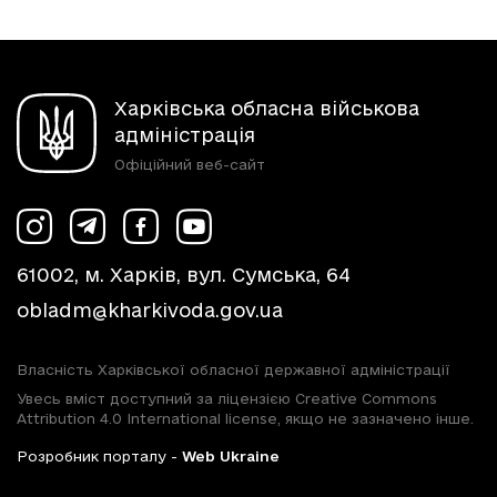
Харківська обласна військова
адміністрація
Офіційний веб-сайт
61002, м. Харків, вул. Сумська, 64
obladm@kharkivoda.gov.ua
Власність Харківської обласної державної адміністрації
Увесь вміст доступний за ліцензією Creative Commons
Attribution 4.0 International license, якщо не зазначено інше.
Розробник порталу -
Web Ukraine