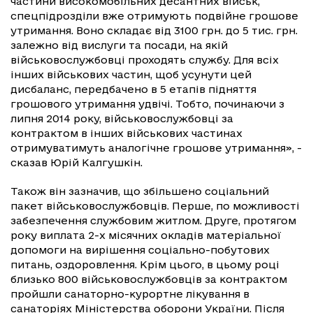
частини високомобільних десантних військ,
спецпідрозділи вже отримують подвійне грошове
утримання. Воно складає від 3100 грн. до 5 тис. грн.
залежно від вислуги та посади, на якій
військовослужбовці проходять службу. Для всіх
інших військових частин, щоб усунути цей
дисбаланс, передбачено в 5 етапів підняття
грошового утримання удвічі. Тобто, починаючи з
липня 2014 року, військовослужбовці за
контрактом в інших військових частинах
отримуватимуть аналогічне грошове утримання», -
сказав Юрій Калгушкін.
Також він зазначив, що збільшено соціальний
пакет військовослужбовців. Перше, по можливості
забезпечення службовим житлом. Друге, протягом
року виплата 2-х місячних окладів матеріальної
допомоги на вирішення соціально-побутових
питань, оздоровлення. Крім цього, в цьому році
близько 800 військовослужбовців за контрактом
пройшли санаторно-курортне лікування в
санаторіях Міністерства оборони України. Після