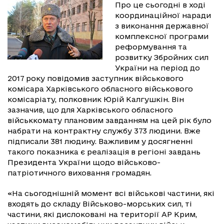
Про це сьогодні в ході
координаційної наради
з виконання державної
комплексної програми
реформування та
розвитку Збройних сил
України на період до
2017 року повідомив заступник військового
комісара Харківського обласного військового
комісаріату, полковник Юрій Калгушкін. Він
зазначив, що для Харківського обласного
військкомату плановим завданням на цей рік було
набрати на контрактну службу 373 людини. Вже
підписали 381 людину. Важливим у досягненні
такого показника є реалізація в регіоні завдань
Президента України щодо військово-
патріотичного виховання громадян.
«На сьогоднішній момент всі військові частини, які
входять до складу Військово-морських сил, ті
частини, які дислоковані на території АР Крим,