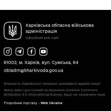
Харківська обласна військова
адміністрація
Офіційний веб-сайт
61002, м. Харків, вул. Сумська, 64
obladm@kharkivoda.gov.ua
Власність Харківської обласної державної адміністрації
Увесь вміст доступний за ліцензією Creative Commons
Attribution 4.0 International license, якщо не зазначено інше.
Розробник порталу -
Web Ukraine