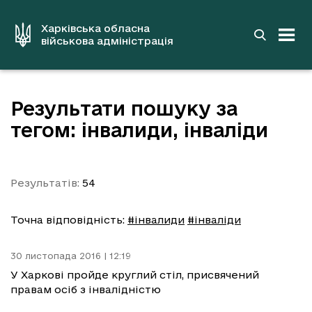
до
основного
вмісту
Харківська обласна
військова адміністрація
Результати пошуку за
тегом: інвалиди, інваліди
Результатів:
54
Точна відповідність:
#інвалиди
#інваліди
30 листопада 2016 | 12:19
У Харкові пройде круглий стіл, присвячений
правам осіб з інвалідністю