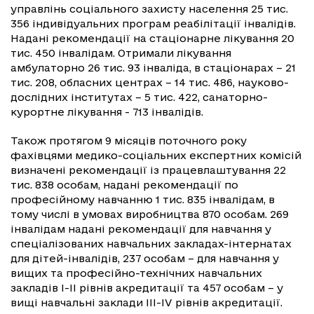
управлінь соціального захисту населення 25 тис.
356 індивідуальних програм реабілітації інвалідів.
Надані рекомендації на стаціонарне лікування 20
тис. 450 інвалідам. Отримали лікування
амбулаторно 26 тис. 93 інваліда, в стаціонарах – 21
тис. 208, обласних центрах – 14 тис. 486, науково-
дослідних інститутах – 5 тис. 422, санаторно-
курортне лікування - 713 інвалідів.
Також протягом 9 місяців поточного року
фахівцями медико-соціальних експертних комісій
визначені рекомендації із працевлаштування 22
тис. 838 особам, надані рекомендації по
професійному навчанню 1 тис. 835 інвалідам, в
тому числі в умовах виробництва 870 особам. 269
інвалідам надані рекомендації для навчання у
спеціалізованих навчальних закладах-інтернатах
для дітей-інвалідів, 237 особам – для навчання у
вищих та професійно-технічних навчальних
закладів І-ІІ рівнів акредитації та 457 особам – у
вищі навчальні заклади ІІІ-ІV рівнів акредитації.