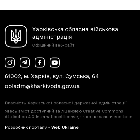
Харківська обласна військова
адміністрація
Офіційний веб-сайт
61002, м. Харків, вул. Сумська, 64
obladm@kharkivoda.gov.ua
Власність Харківської обласної державної адміністрації
Увесь вміст доступний за ліцензією Creative Commons
Attribution 4.0 International license, якщо не зазначено інше.
Розробник порталу -
Web Ukraine