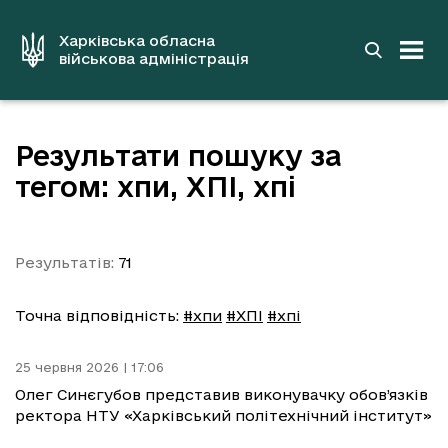
до
основного
вмісту
Харківська обласна
військова адміністрація
Результати пошуку за
тегом: хпи, ХПІ, хпі
Результатів:
71
Точна відповідність:
#хпи
#ХПІ
#хпі
25 червня 2026 | 17:06
Олег Синєгубов представив виконувачку обов’язків
ректора НТУ «Харківський політехнічний інститут»