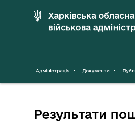
до
основного
Харківська обласна
вмісту
військова адмініст
Адміністрація
Документи
Публ
Результати пош