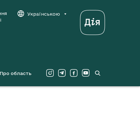
ння
Українською
і
Про область