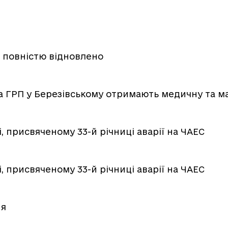
 повністю відновлено
на ГРП у Березівському отримають медичну та м
і, присвяченому 33-й річниці аварії на ЧАЕС
і, присвяченому 33-й річниці аварії на ЧАЕС
ня