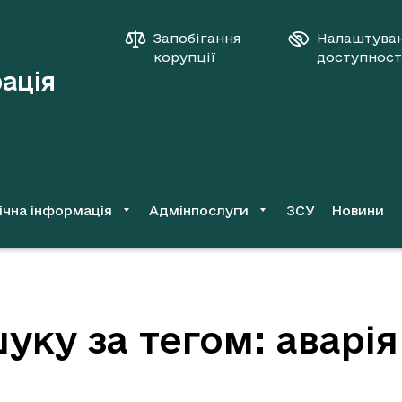
Запобігання
Налаштува
корупції
доступност
рація
ічна інформація
Адмінпослуги
ЗСУ
Новини
уку за тегом: аварія