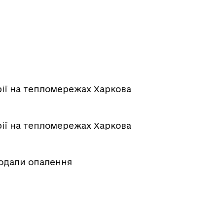
арії на тепломережах Харкова
арії на тепломережах Харкова
подали опалення