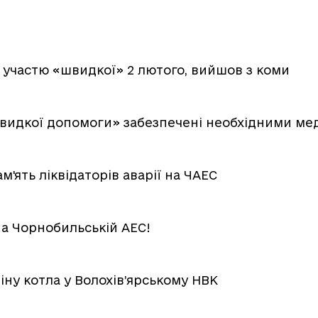
 участю «швидкої» 2 лютого, вийшов з коми
«швидкої допомоги» забезпечені необхідними м
ять ліквідаторів аварії на ЧАЕС
 на Чорнобильській АЕС!
іну котла у Волохів’ярському НВК