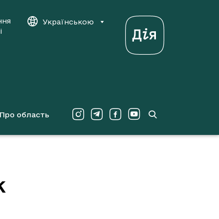
ння
Українською
і
Про область
к