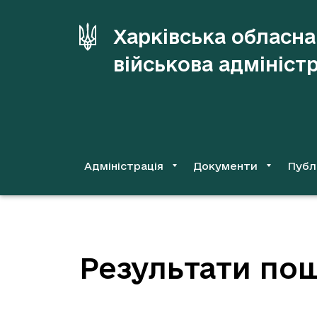
до
основного
Харківська обласна
вмісту
військова адмініст
Адміністрація
Документи
Публ
Результати пош