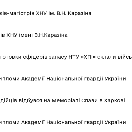
в-магістрів ХНУ ім. В.Н. Каразіна
ів ХНУ імені В.Н.Каразіна
готовки офіцерів запасу НТУ «ХПІ» склали війс
пломи Академії Національної гвардії України
ійців відбувся на Меморіалі Слави в Харкові
пломи Академії Національної гвардії України