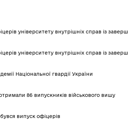
іцерів університету внутрішніх справ із заве
іцерів університету внутрішніх справ із заве
емії Національної гвардії України
 отримали 86 випускників військового вишу
дбувся випуск офіцерів