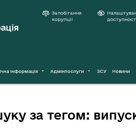
Запобігання
Налаштува
корупції
доступност
рація
ічна інформація
Адмінпослуги
ЗСУ
Новини
уку за тегом: випус