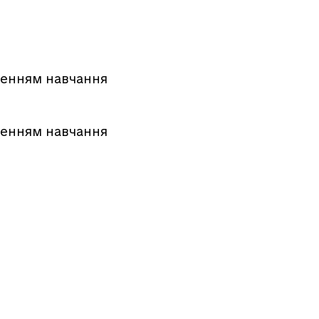
ршенням навчання
ршенням навчання