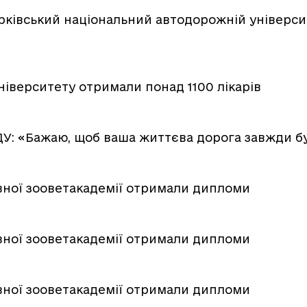
арківський національний автодорожній університ
іверситету отримали понад 1100 лікарів
У: «Бажаю, щоб ваша життєва дорога завжди бу
вної зооветакадемії отримали дипломи
вної зооветакадемії отримали дипломи
вної зооветакадемії отримали дипломи