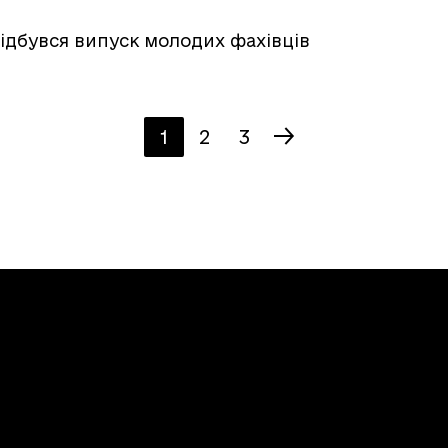
відбувся випуск молодих фахівців
1
2
3