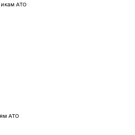
никам АТО
оям АТО