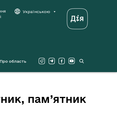
ння
Українською
і
Про область
тник, пам’ятник