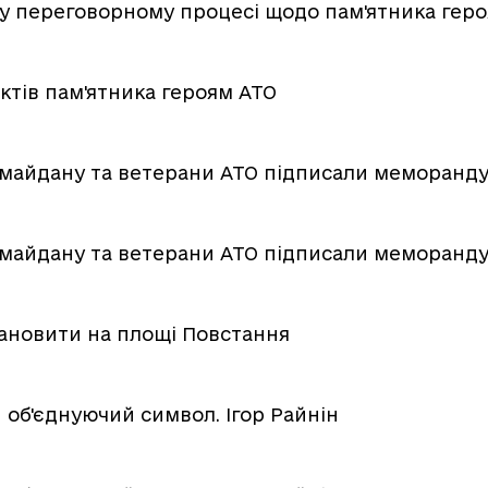
ь у переговорному процесі щодо пам'ятника гер
ктів пам'ятника героям АТО
майдану та ветерани АТО підписали меморанд
майдану та ветерани АТО підписали меморанд
тановити на площі Повстання
 об'єднуючий символ. Ігор Райнін