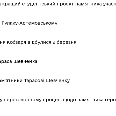
а кращий студентський проект пам’ятника учас
у Гулаку-Артемовському
ня Кобзаря відбулися 9 березня
Тараса Шевченка
ам’ятники Тарасові Шевченку
ь у переговорному процесі щодо пам'ятника гер