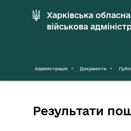
до
основного
Харківська обласна
вмісту
військова адмініст
Адміністрація
Документи
Публ
Результати пош