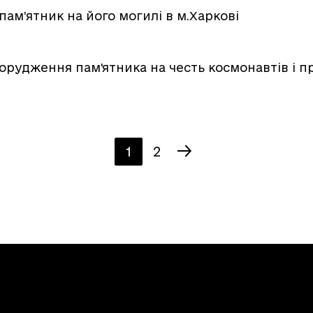
ам’ятник на його могилі в м.Харкові
порудження пам'ятника на честь космонавтів і пр
1
2