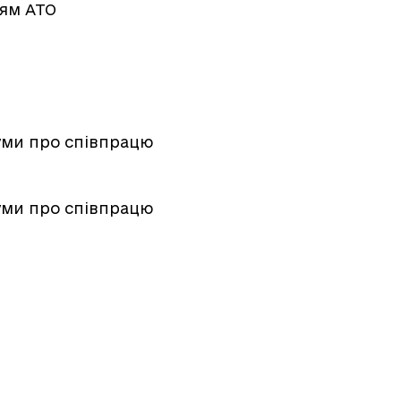
оям АТО
уми про співпрацю
уми про співпрацю