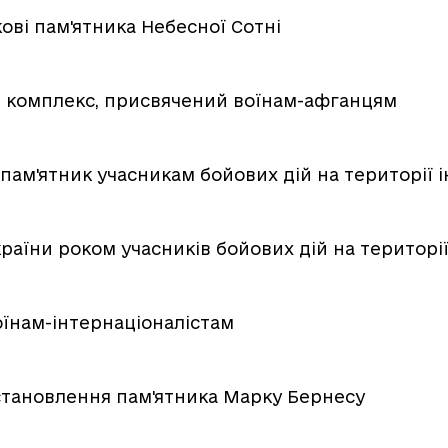
кові пам'ятника Небесної Сотні
й комплекс, присвячений воїнам-афганцям
пам'ятник учасникам бойових дій на території
раїни роком учасників бойових дій на територі
оїнам-інтернаціоналістам
становлення пам'ятника Марку Бернесу