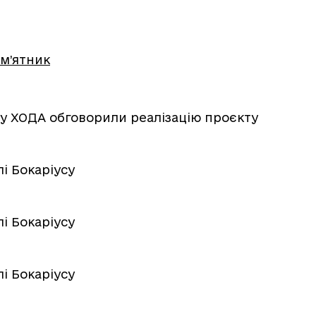
м’ятник
: у ХОДА обговорили реалізацію проєкту
і Бокаріусу
і Бокаріусу
і Бокаріусу