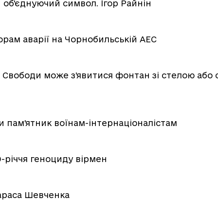
 об'єднуючий символ. Ігор Райнін
торам аварії на Чорнобильській АЕС
і Свободи може з'явитися фонтан зі стелою або
 пам'ятник воїнам-інтернаціоналістам
0-річчя геноциду вірмен
Тараса Шевченка