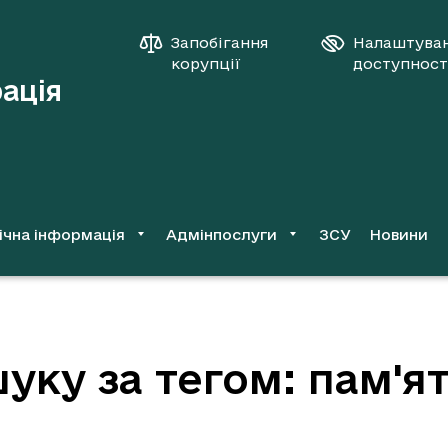
Запобігання
Налаштува
корупції
доступност
рація
ічна інформація
Адмінпослуги
ЗСУ
Новини
уку за тегом: пам'я