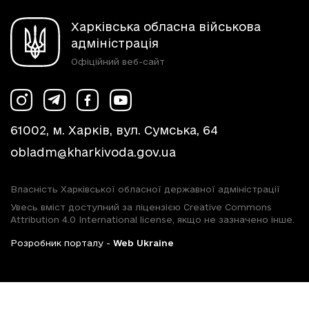
Харківська обласна військова
адміністрація
Офіційний веб-сайт
61002, м. Харків, вул. Сумська, 64
obladm@kharkivoda.gov.ua
Власність Харківської обласної державної адміністрації
Увесь вміст доступний за ліцензією Creative Commons
Attribution 4.0 International license, якщо не зазначено інше.
Розробник порталу -
Web Ukraine