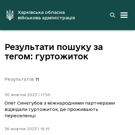
до
основного
вмісту
Харківська обласна
військова адміністрація
Результати пошуку за
тегом: гуртожиток
Результатів:
11
30 жовтня 2023 | 17:59
Олег Синєгубов з міжнародними партнерами
відвідали гуртожиток, де проживають
переселенці
26 жовтня 2023 | 16:19