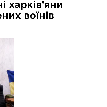
і харків’яни
них воїнів