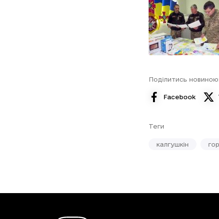
Поділитись новиною
Facebook
Теги
калгушкін
го