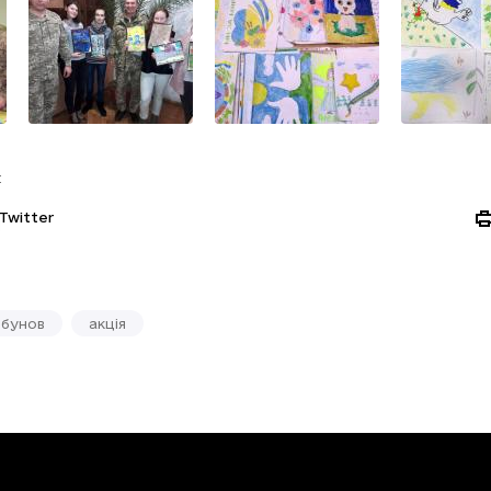
:
Twitter
рбунов
акція