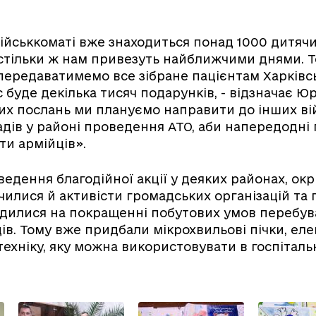
ійськкоматі вже знаходиться понад 1000 дитячи
тільки ж нам привезуть найближчими днями. То
 передаватимемо все зібране пацієнтам Харківс
с буде декілька тисяч подарунків, - відзначає Юр
их послань ми плануємо направити до інших ві
дів у районі проведення АТО, аби напередодні
ти армійців».
оведення благодійної акції у деяких районах, ок
училися й активісти громадських організацій та 
дилися на покращенні побутових умов перебув
ів. Тому вже придбали мікрохвильові пічки, ел
техніку, яку можна використовувати в госпіталь