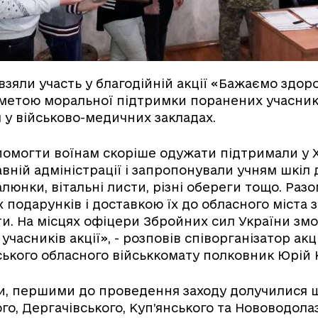
 взяли участь у благодійній акції «Бажаємо здоро
метою моральної підтримки поранених учасників
я у військово-медичних закладах.
омогти воїнам скоріше одужати підтримали у Х
вній адміністрації і запропонували учням шкіл
люнки, вітальні листи, різні обереги тощо. Раз
 подарунків і доставкою їх до обласного міста
и. На місцях офіцери Збройних сил України зм
часників акції», - розповів співорганізатор акці
ського обласного військкомату полковник Юрій 
и, першими до проведення заходу долучилися 
о, Дергачівського, Куп’янського та Нововодола