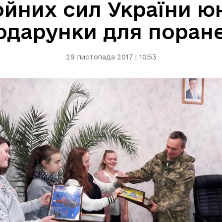
йних сил України юн
одарунки для поране
29 листопада 2017 | 10:53