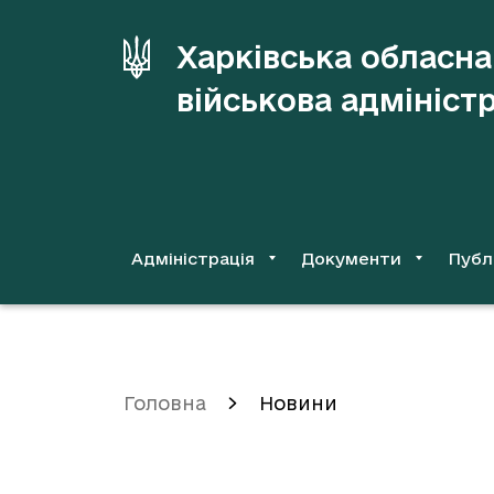
до
основного
Харківська обласна
вмісту
військова адмініст
Адміністрація
Документи
Публ
Головна
Новини