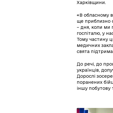
Харківщини.
«В обласному в
ще приблизно с
– дня, коли ми
госпіталю, у на
Тому частину ц
медичних закла
свята підтрима
До речі, до пр
українців, дол
Дорослі зосере
поранених бійц
іншу побутову 