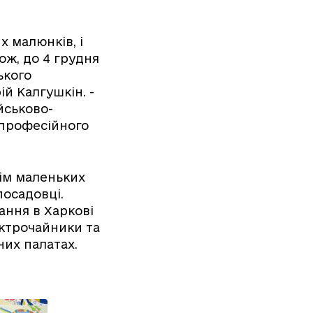
х малюнків, і
ж, до 4 грудня
ького
ій Калгушкін. -
йськово-
 професійного
рім маленьких
посадовці.
ання в Харкові
ектрочайники та
них палатах.