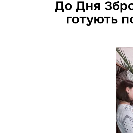
До Дня Збро
готують п