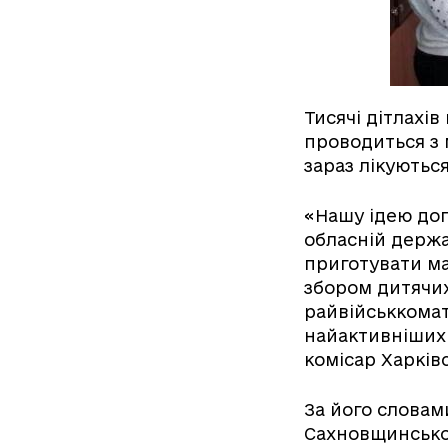
Тисячі дітлахів
проводиться з 
зараз лікуютьс
«Нашу ідею доп
обласній держа
приготувати ма
збором дитячих
райвійськкомат
найактивніших у
комісар Харків
За його словам
Сахновщинськог