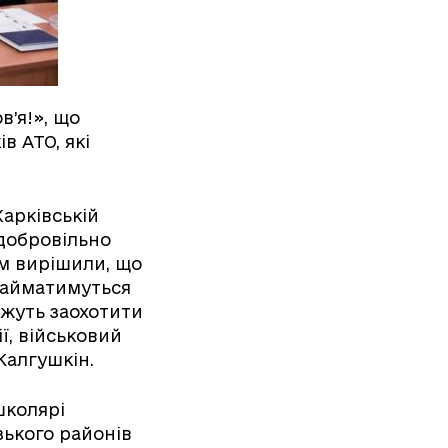
в’я!», що
 АТО, які
арківській
 добровільно
ом вирішили, що
 займатимуться
ожуть заохотити
ї, військовий
Калгушкін.
школярі
зького районів