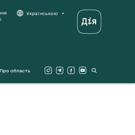
ння
Українською
і
Про область