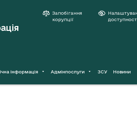
Запобігання
Налаштува
корупції
доступност
рація
ічна інформація
Адмінпослуги
ЗСУ
Новини