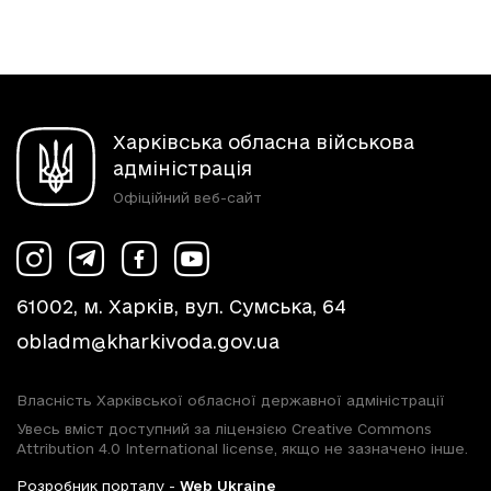
Харківська обласна військова
адміністрація
Офіційний веб-сайт
61002, м. Харків, вул. Сумська, 64
obladm@kharkivoda.gov.ua
Власність Харківської обласної державної адміністрації
Увесь вміст доступний за ліцензією Creative Commons
Attribution 4.0 International license, якщо не зазначено інше.
Розробник порталу -
Web Ukraine