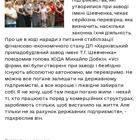
утворилися при заводі
імені Шевченка, чекає
серйозна перевірка, яка
визначить, наскільки
законна їхня діяльність.
Про це в ході наради з питання стабілізації
фінансово-економічного стану ДП «Харківський
приладобудівний завод імені Т.Г. Шевченка»
повідомив голова ХОДА Михайло Добкін. «Усі
фірми, які були створені при заводі і безбідно
існують абсолютно автономно, ми перевіримо. Не
можна все погане залишати на державному
підприємстві, а все хороше і ліквідне забирати
собі. Я не хочу, щоб там люди погано жили - нехай
ті, хто працюють поряд у комерційних структурах,
заробляють стільки, щоб вистачило на життя. Але
тільки не за рахунок державних підприємств», -
підкреслив він.