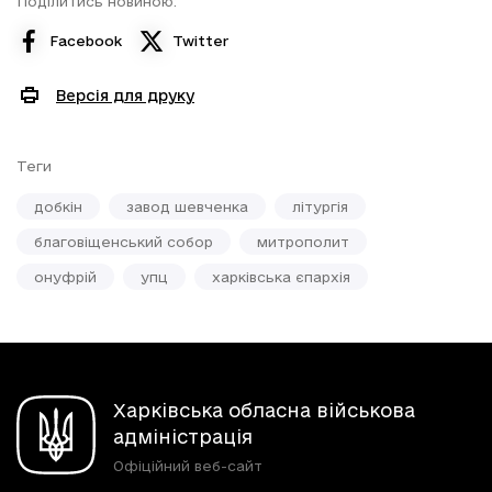
Поділитись новиною:
Facebook
Twitter
Версія для друку
Теги
добкін
завод шевченка
літургія
благовіщенський собор
митрополит
онуфрій
упц
харківська єпархія
Харківська обласна військова
адміністрація
Офіційний веб-сайт