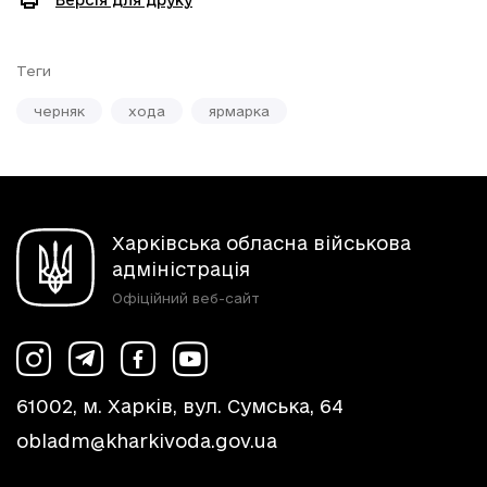
Версія для друку
Теги
черняк
хода
ярмарка
Харківська обласна військова
адміністрація
Офіційний веб-сайт
61002, м. Харків, вул. Сумська, 64
obladm@kharkivoda.gov.ua