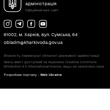
адміністрація
Офіційний веб-сайт
61002, м. Харків, вул. Сумська, 64
obladm@kharkivoda.gov.ua
Власність Харківської обласної державної адміністрації
Увесь вміст доступний за ліцензією Creative Commons
Attribution 4.0 International license, якщо не зазначено інше.
Розробник порталу -
Web Ukraine