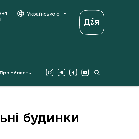
ння
Українською
і
Про область
ьні будинки