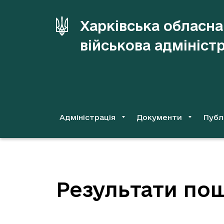
до
основного
Харківська обласна
вмісту
військова адмініст
Адміністрація
Документи
Публ
Результати пош