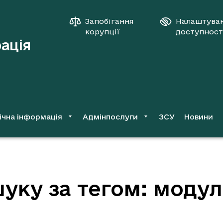
Запобігання
Налаштува
корупції
доступност
рація
ічна інформація
Адмінпослуги
ЗСУ
Новини
уку за тегом: модул