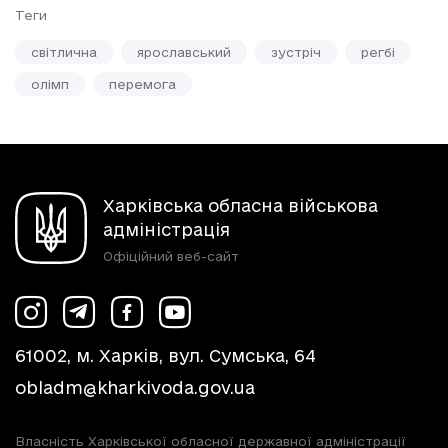
Теги
світлична
ярославський
зустріч
регбі
олімп
перемога
Харківська обласна військова
адміністрація
Офіційний веб-сайт
61002, м. Харків, вул. Сумська, 64
obladm@kharkivoda.gov.ua
Власність Харківської обласної державної адміністрації