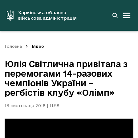
до
основного
вмісту
Харківська обласна
військова адміністрація
Головна
Відео
Юлія Світлична привітала з
перемогами 14-разових
чемпіонів України –
регбістів клубу «Олімп»
13 листопада 2018 | 11:58