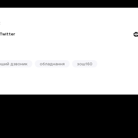
:
Twitter
рший дзвоник
обладнання
зош160