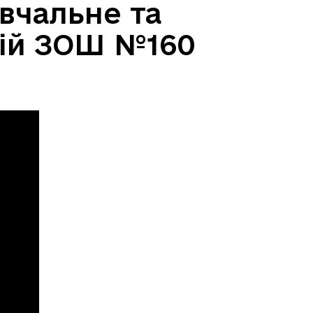
вчальне та
кій ЗОШ №160