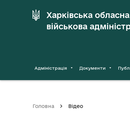
до
основного
Харківська обласна
вмісту
військова адмініст
Адміністрація
Документи
Публ
Головна
Відео