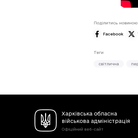
Поділитись новиною
Facebook
Теги
світлична
пе
Харківська обласна
військова адміністрація
Офіційний веб-сайт