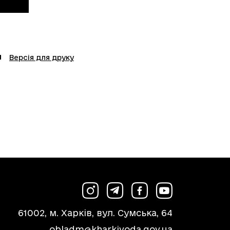
Версія для друку
61002, м. Харків, вул. Сумська, 64
obladm@kharkivoda.gov.ua