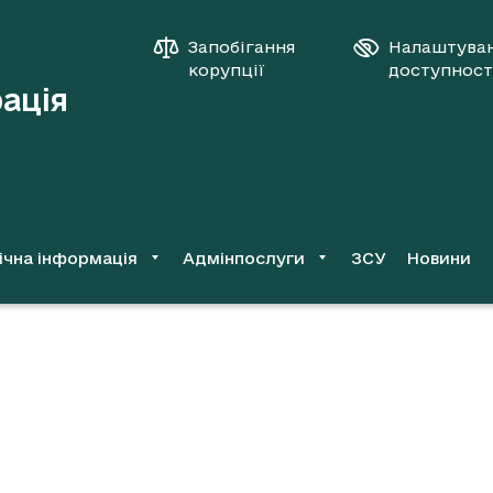
Запобігання
Налаштува
корупції
доступност
рація
ічна інформація
Адмінпослуги
ЗСУ
Новини