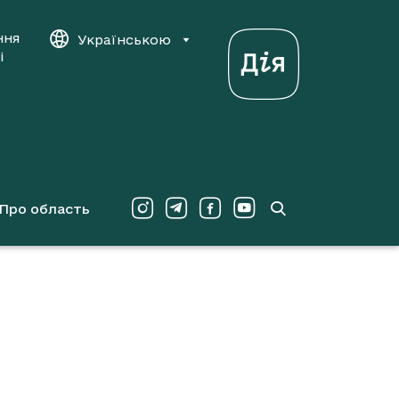
ння
Українською
і
Про область