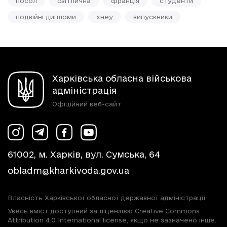
посол
світлична
франція
студенти
подвійні дипломи
хнеу
випускники
Харківська обласна військова
адміністрація
Офіційний веб-сайт
61002, м. Харків, вул. Сумська, 64
obladm@kharkivoda.gov.ua
Власність Харківської обласної державної адміністрації
Увесь вміст доступний за ліцензією Creative Commons
Attribution 4.0 International license, якщо не зазначено інше.