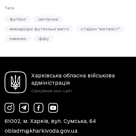
Теги
футбол
світлична
міжнародні футбольні матчі
стадіон "металіст"
павелко
ффу
Харківська обласна військова
адміністрація
Офіційний веб-сайт
61002, м. Харків, вул. Сумська, 64
obladm@kharkivoda.gov.ua