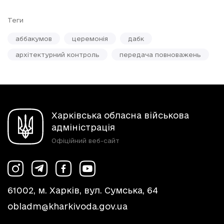
Теги
аббакумов
церемонія
дабк
архітектурний контроль
передача повноважень
Харківська обласна військова
адміністрація
Офіційний веб-сайт
61002, м. Харків, вул. Сумська, 64
obladm@kharkivoda.gov.ua