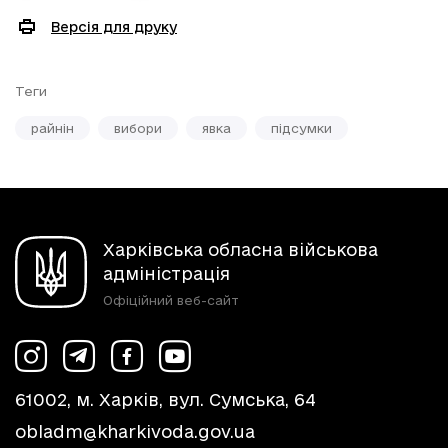
Версія для друку
Теги
райнін
вибори
явка
підсумки
Харківська обласна військова
адміністрація
Офіційний веб-сайт
61002, м. Харків, вул. Сумська, 64
obladm@kharkivoda.gov.ua