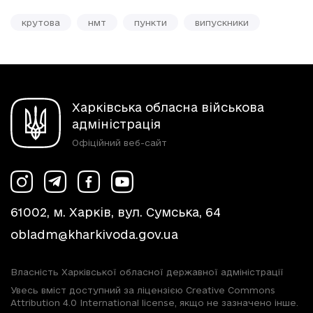
крутова
нмт
пункти
випускники
Харківська обласна військова
адміністрація
Офіційний веб-сайт
61002, м. Харків, вул. Сумська, 64
obladm@kharkivoda.gov.ua
Власність Харківської обласної державної адміністрації
Увесь вміст доступний за ліцензією Creative Commons
Attribution 4.0 International license, якщо не зазначено інше.