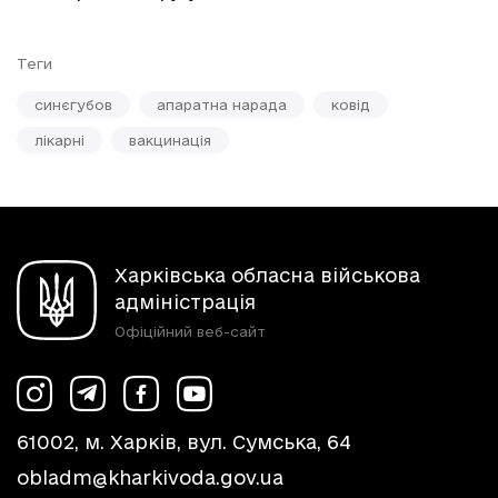
Теги
синєгубов
апаратна нарада
ковід
лікарні
вакцинація
Харківська обласна військова
адміністрація
Офіційний веб-сайт
61002, м. Харків, вул. Сумська, 64
obladm@kharkivoda.gov.ua