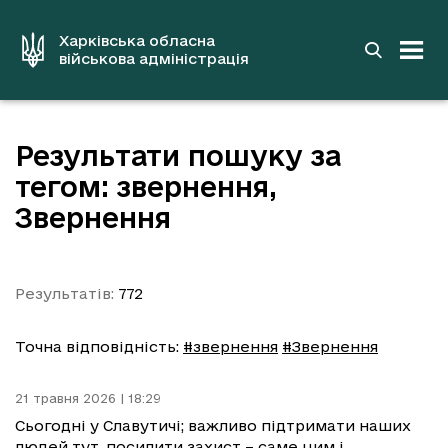
до
основного
вмісту
Харківська обласна
військова адміністрація
Результати пошуку за
тегом: звернення,
Звернення
Результатів:
772
Точна відповідність:
#звернення
#Звернення
21 травня 2026 | 18:29
Сьогодні у Славутичі; важливо підтримати наших
людей тут, посилити захист – саме цим і