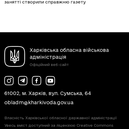
занятті створили справжню газету
Харківська обласна військова
адміністрація
Офіційний веб-сайт
61002, м. Харків, вул. Сумська, 64
obladm@kharkivoda.gov.ua
Власність Харківської обласної державної адміністрації
Увесь вміст доступний за ліцензією Creative Commons