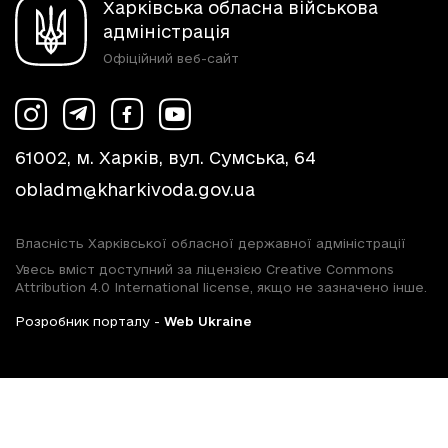
Харківська обласна військова
адміністрація
Офіційний веб-сайт
61002, м. Харків, вул. Сумська, 64
obladm@kharkivoda.gov.ua
Власність Харківської обласної державної адміністрації
Увесь вміст доступний за ліцензією Creative Commons
Attribution 4.0 International license, якщо не зазначено інше.
Розробник порталу -
Web Ukraine